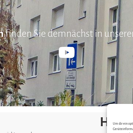
n
finden Sie demnächst in unse
Hölke
Um dir ein op
Geräteinforma