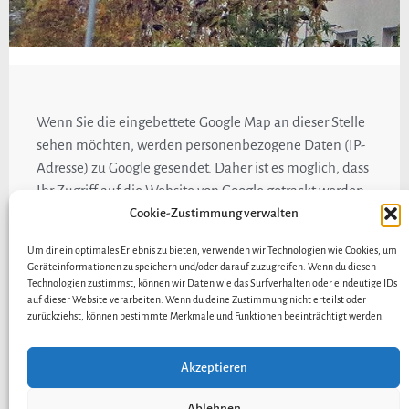
Wenn Sie die eingebettete Google Map an dieser Stelle
sehen möchten, werden personenbezogene Daten (IP-
Adresse) zu Google gesendet. Daher ist es möglich, dass
Ihr Zugriff auf die Website von Google getrackt werden
kann.
Cookie-Zustimmung verwalten
Um dir ein optimales Erlebnis zu bieten, verwenden wir Technologien wie Cookies, um
Hölker-Hausservice e.K.
Geräteinformationen zu speichern und/oder darauf zuzugreifen. Wenn du diesen
Technologien zustimmst, können wir Daten wie das Surfverhalten oder eindeutige IDs
auf dieser Website verarbeiten. Wenn du deine Zustimmung nicht erteilst oder
Durmersheimerstraße 28 in
76185 Karlsruhe​
zurückziehst, können bestimmte Merkmale und Funktionen beeinträchtigt werden.
Akzeptieren
Anfahrt
Kontakt
Impressum
Ablehnen