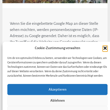
Wenn Sie die eingebettete Google Map an dieser Stelle
sehen möchten, werden personenbezogene Daten (IP-
Adresse) zu Google gesendet. Daher ist es möglich, dass
Ihr Zugriff auf die Website von Google getrackt werden
kann.
Cookie-Zustimmung verwalten
Um dir ein optimales Erlebnis zu bieten, verwenden wir Technologien wie Cookies, um
Hölker-Hausservice e.K.
Geräteinformationen zu speichern und/oder darauf zuzugreifen. Wenn du diesen
Technologien zustimmst, können wir Daten wie das Surfverhalten oder eindeutige IDs
auf dieser Website verarbeiten. Wenn du deine Zustimmung nicht erteilst oder
Durmersheimerstraße 28 in
76185 Karlsruhe​
zurückziehst, können bestimmte Merkmale und Funktionen beeinträchtigt werden.
Akzeptieren
Anfahrt
Kontakt
Impressum
Ablehnen
Datenschutzerklärung