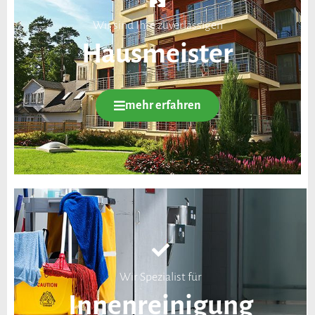
Wir sind Ihre zuverlässigen
Hausmeister
mehr erfahren
Wir Spezialist für
Innenreinigung