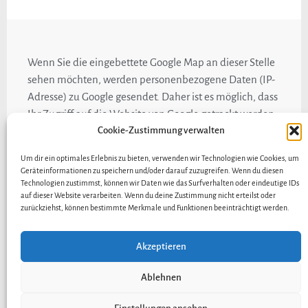
Wenn Sie die eingebettete Google Map an dieser Stelle
sehen möchten, werden personenbezogene Daten (IP-
Adresse) zu Google gesendet. Daher ist es möglich, dass
Ihr Zugriff auf die Website von Google getrackt werden
kann.
Cookie-Zustimmung verwalten
Um dir ein optimales Erlebnis zu bieten, verwenden wir Technologien wie Cookies, um
Hölker-Hausservice e.K.
Geräteinformationen zu speichern und/oder darauf zuzugreifen. Wenn du diesen
Technologien zustimmst, können wir Daten wie das Surfverhalten oder eindeutige IDs
auf dieser Website verarbeiten. Wenn du deine Zustimmung nicht erteilst oder
Durmersheimerstraße 28 in
76185 Karlsruhe​
zurückziehst, können bestimmte Merkmale und Funktionen beeinträchtigt werden.
Akzeptieren
Anfahrt
Kontakt
Impressum
Ablehnen
Datenschutzerklärung