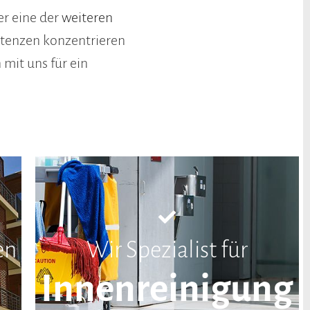
r eine der
weiteren
petenzen konzentrieren
mit uns für ein
en
Wir Spezialist für
Innenreinigung